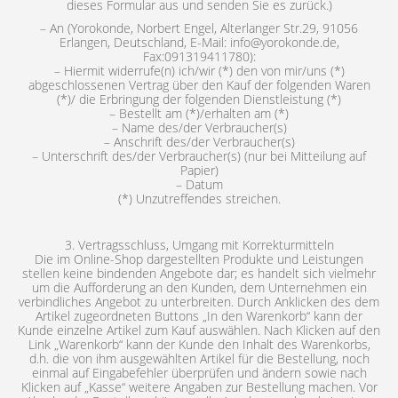
dieses Formular aus und senden Sie es zurück.)
– An (Yorokonde, Norbert Engel, Alterlanger Str.29, 91056
Erlangen, Deutschland, E-Mail: info@yorokonde.de,
Fax:091319411780):
– Hiermit widerrufe(n) ich/wir (*) den von mir/uns (*)
abgeschlossenen Vertrag über den Kauf der folgenden Waren
(*)/ die Erbringung der folgenden Dienstleistung (*)
– Bestellt am (*)/erhalten am (*)
– Name des/der Verbraucher(s)
– Anschrift des/der Verbraucher(s)
– Unterschrift des/der Verbraucher(s) (nur bei Mitteilung auf
Papier)
– Datum
(*) Unzutreffendes streichen.
3. Vertragsschluss, Umgang mit Korrekturmitteln
Die im Online-Shop dargestellten Produkte und Leistungen
stellen keine bindenden Angebote dar; es handelt sich vielmehr
um die Aufforderung an den Kunden, dem Unternehmen ein
verbindliches Angebot zu unterbreiten. Durch Anklicken des dem
Artikel zugeordneten Buttons „In den Warenkorb“ kann der
Kunde einzelne Artikel zum Kauf auswählen. Nach Klicken auf den
Link „Warenkorb“ kann der Kunde den Inhalt des Warenkorbs,
d.h. die von ihm ausgewählten Artikel für die Bestellung, noch
einmal auf Eingabefehler überprüfen und ändern sowie nach
Klicken auf „Kasse“ weitere Angaben zur Bestellung machen. Vor