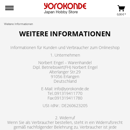
0,00 € *
Weitere Informationen
WEITERE INFORMATIONEN
Informationen für Kunden und Verbraucher zum Onlineshop
1. Unternehmen
Norbert Engel – Warenhandel
Dipl. Betriebswirt(FH) Norbert Engel
Alterlanger Str.29
91056 Erlangen
Deutschland
E-Mail: info@yorokonde.de
Tel.:091319411770
Fax:091319411780
USt-IdNr.: DE260623205
2. Widerruf
Wenn Sie als Verbraucher bestellen, steht in ein Widerrufsrecht
gemäß nachfolgender Belehrung zu. Verbraucher ist jede