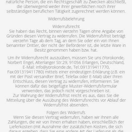
natürliche Person, die ein Rechtsgeschäft zu Zwecken abschließt,
die überwiegend weder ihrer gewerblichen noch ihrer
selbständigen beruflichen Tätigkeit zugerechnet werden können.
Widerrufsbelehrung
Widerrufsrecht
Sie haben das Recht, binnen vierzehn Tagen ohne Angabe von
Gründen diesen Vertrag zu widerrufen. Die Widerrufsfrist beträgt
vierzehn Tage ab dem Tag, an dem Sie oder ein von Ihnen
benannter Dritter, der nicht der Beförderer ist, die letzte Ware in
Besitz genommen haben bzw. hat.
Um ihr Widerrufsrecht auszuüben, müssen Sie uns (Yorokonde,
Norbert Engel, Alterlanger Str.29, 91056 Erlangen, Deutschland,
E-Mail: info@yorokonde.de, Tel.:091319411770,
Fax:091319411780) mittels einer eindeutigen Erklärung (z.B. ein
mit der Post versandter Brief, Telefax oder E-Mail) über Ihren
Entschluss, diesen Vertrag zu widerrufen, informieren. Sie
können dafür das beigefügte Muster-Widerrufsformular
verwenden, das jedoch nicht vorgeschrieben ist.
Zur Wahrung der Widerrufsfrist reicht es aus, dass Sie die
Mitteilung über die Ausübung des Widerrufsrechts vor Ablauf der
Widerrufsfrist absenden.
Folgen des Widerrufs
Wenn Sie diesen Vertrag widerrufen, haben wir Ihnen alle
Zahlungen, die wir von Ihnen erhalten haben, einschließlich der
Lieferkosten (mit Ausnahme der zusätzlichen Kosten, die sich
daraus ergeben, dass Sie eine andere Art der Lieferung als die