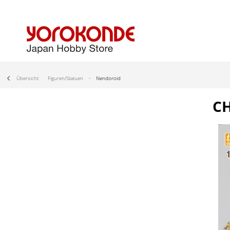
Übersicht
Figuren/Statuen
Nendoroid
CH