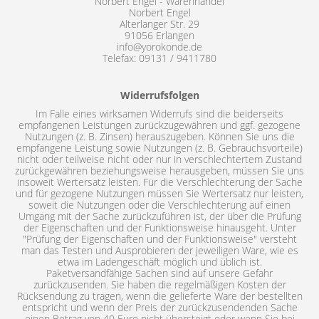
Norbert Engel - Warenhandel
Norbert Engel
Alterlanger Str. 29
91056 Erlangen
info@yorokonde.de
Telefax: 09131 / 9411780
Widerrufsfolgen
Im Falle eines wirksamen Widerrufs sind die beiderseits
empfangenen Leistungen zurückzugewähren und ggf. gezogene
Nutzungen (z. B. Zinsen) herauszugeben. Können Sie uns die
empfangene Leistung sowie Nutzungen (z. B. Gebrauchsvorteile)
nicht oder teilweise nicht oder nur in verschlechtertem Zustand
zurückgewähren beziehungsweise herausgeben, müssen Sie uns
insoweit Wertersatz leisten. Für die Verschlechterung der Sache
und für gezogene Nutzungen müssen Sie Wertersatz nur leisten,
soweit die Nutzungen oder die Verschlechterung auf einen
Umgang mit der Sache zurückzuführen ist, der über die Prüfung
der Eigenschaften und der Funktionsweise hinausgeht. Unter
"Prüfung der Eigenschaften und der Funktionsweise" versteht
man das Testen und Ausprobieren der jeweiligen Ware, wie es
etwa im Ladengeschäft möglich und üblich ist.
Paketversandfähige Sachen sind auf unsere Gefahr
zurückzusenden. Sie haben die regelmäßigen Kosten der
Rücksendung zu tragen, wenn die gelieferte Ware der bestellten
entspricht und wenn der Preis der zurückzusendenden Sache
einen Betrag von 40 Euro nicht übersteigt oder wenn Sie bei